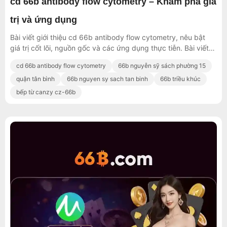
cd 66b antibody flow cytometry – Khám phá giá
trị và ứng dụng
Bài viết giới thiệu cd 66b antibody flow cytometry, nêu bật
giá trị cốt lõi, nguồn gốc và các ứng dụng thực tiễn. Bài viết
kết nối với cộng đồng địa phương như 66b nguyễn sỹ sách
cd 66b antibody flow cytometry
66b nguyễn sỹ sách phường 15
phường 15, quận[...]
quận tân bình
66b nguyen sy sach tan binh
66b triều khúc
bếp từ canzy cz-66b