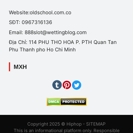
Website:oldschool.com.co
SĐT: 0967316136
Email:
888slot@wettingblog.com
Địa Chỉ: 114 PHU THO HOA P. PTH Quan Tan
Phu Thanh pho Ho Chi Minh
MXH
Copyright 2025 © Hiphop -
SITEMAP
This is an informational platform only. Responsible