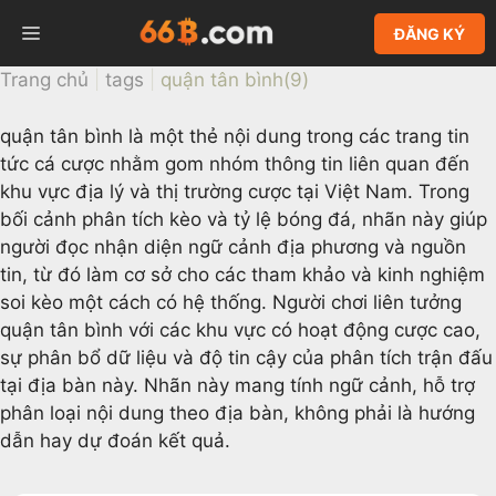
Chuyển
MENU
ĐĂNG KÝ
đến
nội
Trang chủ
|
tags
|
quận tân bình(9)
dung
quận tân bình là một thẻ nội dung trong các trang tin
tức cá cược nhằm gom nhóm thông tin liên quan đến
khu vực địa lý và thị trường cược tại Việt Nam. Trong
bối cảnh phân tích kèo và tỷ lệ bóng đá, nhãn này giúp
người đọc nhận diện ngữ cảnh địa phương và nguồn
tin, từ đó làm cơ sở cho các tham khảo và kinh nghiệm
soi kèo một cách có hệ thống. Người chơi liên tưởng
quận tân bình với các khu vực có hoạt động cược cao,
sự phân bổ dữ liệu và độ tin cậy của phân tích trận đấu
tại địa bàn này. Nhãn này mang tính ngữ cảnh, hỗ trợ
phân loại nội dung theo địa bàn, không phải là hướng
dẫn hay dự đoán kết quả.