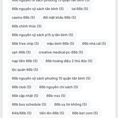
66b nguyễn sĩ sách phường 15 quận tân bình (5)
66b nguyễn sỹ sách tân bình (5)
tai 66b (5)
casino 66b (5)
đổi mật khẩu 66b (5)
66b chính thức (5)
66b nguyễn sỹ sách p15 q tân bình (5)
66b free chip (5)
mậu binh 66b (5)
66b nhà cái (5)
opt-66b (5)
creative medical pc-66b (5)
nạp tiền 66b (5)
66b hoàng diệu 2 thủ đức (5)
lộc quán 66b (5)
66b nguyễn sỹ sách phường 15 quận tân bình (5)
66b club (5)
66b nguyễn chí sách (5)
66b cập nhật (5)
66b-nss (5)
66b bus schedule (5)
66b uy tín không (5)
64b/66b (5)
tiến lên 66b (5)
66b bet com (5)