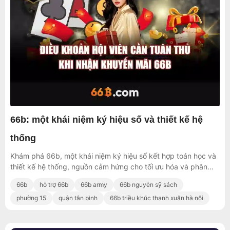
66b: một khái niệm ký hiệu số và thiết kế hệ
thống
Khám phá 66b, một khái niệm ký hiệu số kết hợp toán học và
thiết kế hệ thống, nguồn cảm hứng cho tối ưu hóa và phân
tích dữ liệu.
66b
hỗ trợ 66b
66b army
66b nguyễn sỹ sách
phường 15
quận tân bình
66b triều khúc thanh xuân hà nội