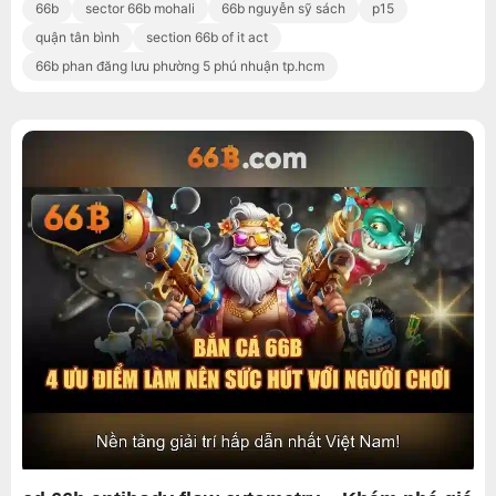
66b
sector 66b mohali
66b nguyễn sỹ sách
p15
quận tân bình
section 66b of it act
66b phan đăng lưu phường 5 phú nhuận tp.hcm