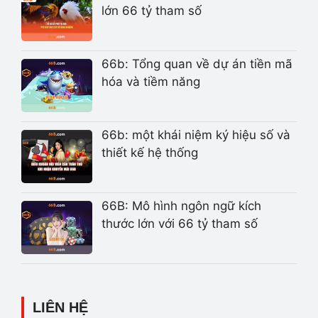
lớn 66 tỷ tham số
66b: Tổng quan về dự án tiền mã
hóa và tiềm năng
66b: một khái niệm ký hiệu số và
thiết kế hệ thống
66B: Mô hình ngôn ngữ kích
thước lớn với 66 tỷ tham số
LIÊN HỆ