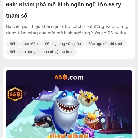
66b: Khám phá mô hình ngôn ngữ lớn 66 tỷ
tham số
Bài viết giới thiệu khái niệm 66b, cách hoạt động và các ứng
dụng tiềm năng của một mô hình ngôn ngữ lớn có 66 tỷ tham
số.
66b
opt-66b
66b hạ long vũng tàu
66b nguyễn thi sách
66b phan đăng lưu phú nhuận tp hcm