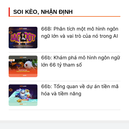
SOI KÈO, NHẬN ĐỊNH
66B: Phân tích một mô hình ngôn
ngữ lớn và vai trò của nó trong AI
66b: Khám phá mô hình ngôn ngữ
lớn 66 tỷ tham số
66b: Tổng quan về dự án tiền mã
hóa và tiềm năng