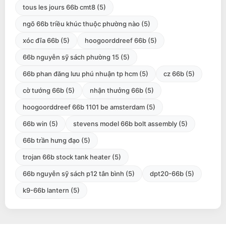
tous les jours 66b cmt8 (5)
ngõ 66b triều khúc thuộc phường nào (5)
xóc đĩa 66b (5)
hoogoorddreef 66b (5)
66b nguyễn sỹ sách phường 15 (5)
66b phan đăng lưu phú nhuận tp hcm (5)
cz 66b (5)
cờ tướng 66b (5)
nhận thưởng 66b (5)
hoogoorddreef 66b 1101 be amsterdam (5)
66b win (5)
stevens model 66b bolt assembly (5)
66b trần hưng đạo (5)
trojan 66b stock tank heater (5)
66b nguyễn sỹ sách p12 tân bình (5)
dpt20-66b (5)
k9-66b lantern (5)