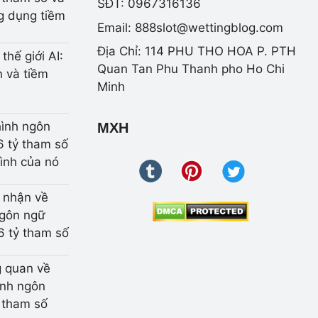
SĐT: 0967316136
g dụng tiềm
Email:
888slot@wettingblog.com
Địa Chỉ: 114 PHU THO HOA P. PTH
thế giới AI:
Quan Tan Phu Thanh pho Ho Chi
 và tiềm
Minh
ình ngôn
MXH
6 tỷ tham số
rình của nó
 nhận về
ngôn ngữ
6 tỷ tham số
 quan về
ình ngôn
 tham số