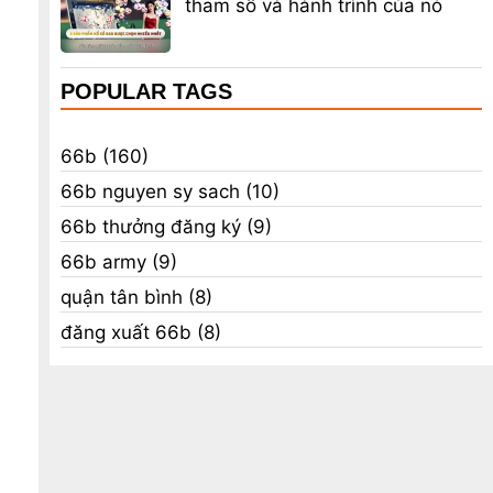
tham số và hành trình của nó
POPULAR TAGS
66b (160)
66b nguyen sy sach (10)
66b thưởng đăng ký (9)
66b army (9)
quận tân bình (8)
đăng xuất 66b (8)