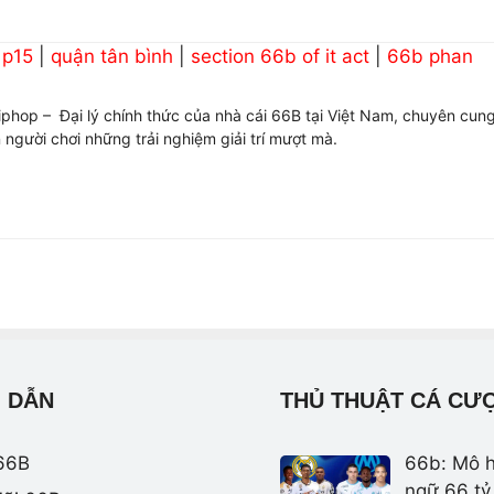
|
p15
|
quận tân bình
|
section 66b of it act
|
66b phan
phop – Đại lý chính thức của nhà cái 66B tại Việt Nam, chuyên cun
người chơi những trải nghiệm giải trí mượt mà.
 DẪN
THỦ THUẬT CÁ CƯ
66B
66b: Mô h
ngữ 66 tỷ