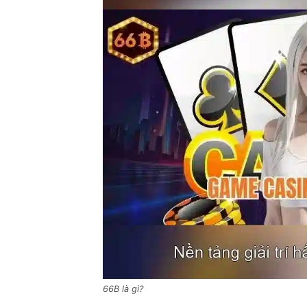
66B là gì?