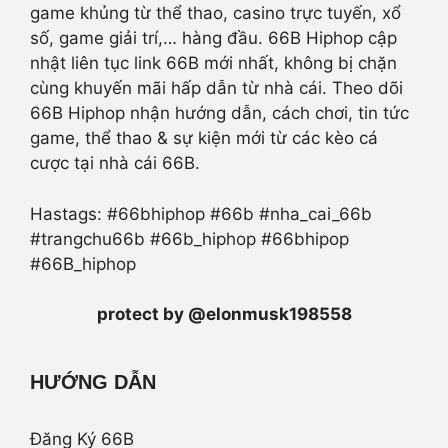
game khủng từ thể thao, casino trực tuyến, xổ
số, game giải trí,… hàng đầu. 66B Hiphop cập
nhật liên tục link 66B mới nhất, không bị chặn
cùng khuyến mãi hấp dẫn từ nhà cái. Theo dõi
66B Hiphop nhận hướng dẫn, cách chơi, tin tức
game, thể thao & sự kiện mới từ các kèo cá
cược tại nhà cái 66B.
Hastags: #66bhiphop #66b #nha_cai_66b
#trangchu66b #66b_hiphop #66bhipop
#66B_hiphop
protect by @elonmusk198558
HƯỚNG DẪN
Đăng Ký 66B