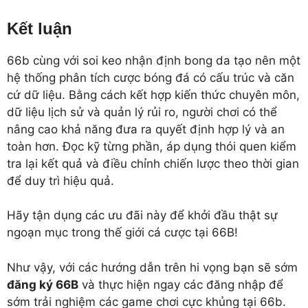
Kết luận
66b cùng với soi keo nhận định bong da tạo nên một
hệ thống phân tích cược bóng đá có cấu trúc và căn
cứ dữ liệu. Bằng cách kết hợp kiến thức chuyên môn,
dữ liệu lịch sử và quản lý rủi ro, người chơi có thể
nâng cao khả năng đưa ra quyết định hợp lý và an
toàn hơn. Đọc kỹ từng phần, áp dụng thói quen kiểm
tra lại kết quả và điều chỉnh chiến lược theo thời gian
để duy trì hiệu quả.
Hãy tận dụng các ưu đãi này để khởi đầu thật sự
ngoạn mục trong thế giới cá cược tại 66B!
Như vậy, với các hướng dẫn trên hi vọng bạn sẽ sớm
đăng ký 66B
và thực hiện ngay các đăng nhập để
sớm trải nghiệm các game chơi cực khủng tại 66b.