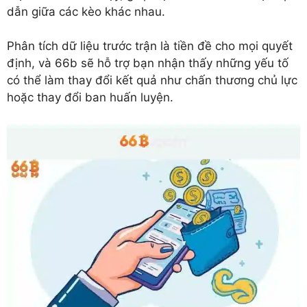
dẫn giữa các kèo khác nhau.
Phân tích dữ liệu trước trận là tiền đề cho mọi quyết
định, và 66b sẽ hỗ trợ bạn nhận thấy những yếu tố
có thể làm thay đổi kết quả như chấn thương chủ lực
hoặc thay đổi ban huấn luyện.