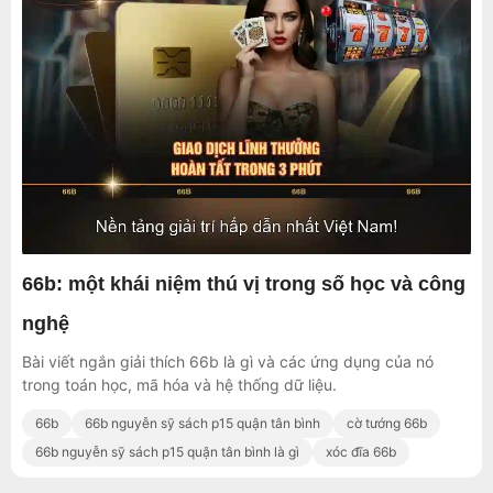
66b: một khái niệm thú vị trong số học và công
nghệ
Bài viết ngắn giải thích 66b là gì và các ứng dụng của nó
trong toán học, mã hóa và hệ thống dữ liệu.
66b
66b nguyễn sỹ sách p15 quận tân bình
cờ tướng 66b
66b nguyễn sỹ sách p15 quận tân bình là gì
xóc đĩa 66b