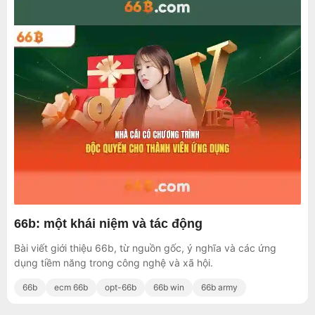
66b: một khái niệm và tác động
Bài viết giới thiệu 66b, từ nguồn gốc, ý nghĩa và các ứng
dụng tiềm năng trong công nghệ và xã hội.
66b
ecm 66b
opt-66b
66b win
66b army