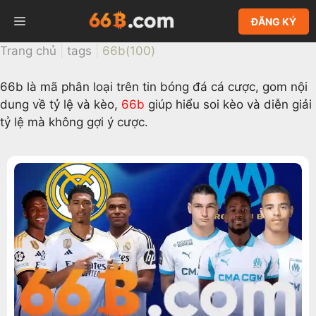
Chuyển
MENU
ĐĂNG KÝ
đến
nội
Trang chủ
|
tags
|
66b(100)
dung
66b là mã phân loại trên tin bóng đá cá cược, gom nội
dung về tỷ lệ và kèo,
66b
giúp hiểu soi kèo và diễn giải
tỷ lệ mà không gợi ý cược.