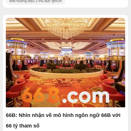
66b hoàng diệu 2 thủ đức tphcm
66B: Nhìn nhận về mô hình ngôn ngữ 66B với
66 tỷ tham số