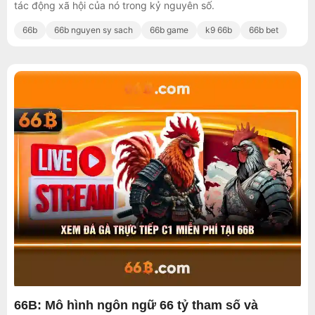
tác động xã hội của nó trong kỷ nguyên số.
66b
66b nguyen sy sach
66b game
k9 66b
66b bet
66B: Mô hình ngôn ngữ 66 tỷ tham số và