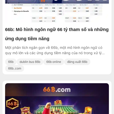
66b: Mô hình ngôn ngữ 66 tỷ tham số và những
ứng dụng tiềm năng
Một phân tích ngắn gọn về 66b, một mô hình ngôn ngữ có
quy mô lớn và các ứng dụng tiềm năng của nó trong xử lý
ngôn ngữ tự nhiên.
66b
dublin bus 66b
66b online
đăng xuất 66b
66b..com