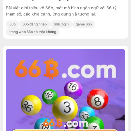
Bài viết giới thiệu về 66b, một mô hình ngôn ngữ với 66 tỷ
tham số, các khía cạnh, ứng dụng và tương lai.
66b
66b đăng nhập
66b login
game 66b
trang web 66b có thật không