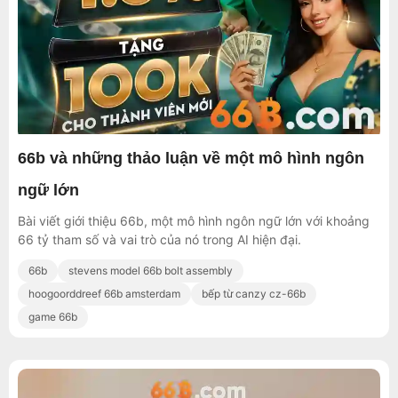
66b và những thảo luận về một mô hình ngôn
ngữ lớn
Bài viết giới thiệu 66b, một mô hình ngôn ngữ lớn với khoảng
66 tỷ tham số và vai trò của nó trong AI hiện đại.
66b
stevens model 66b bolt assembly
hoogoorddreef 66b amsterdam
bếp từ canzy cz-66b
game 66b