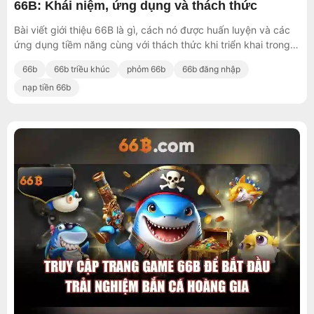
66B: Khái niệm, ứng dụng và thách thức
Bài viết giới thiệu 66B là gì, cách nó được huấn luyện và các
ứng dụng tiềm năng cùng với thách thức khi triển khai trong
thực tế.
66b
66b triều khúc
phỏm 66b
66b đăng nhập
nạp tiền 66b