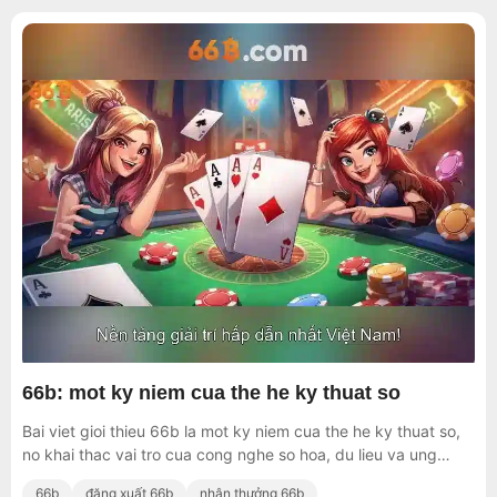
66b: mot ky niem cua the he ky thuat so
Bai viet gioi thieu 66b la mot ky niem cua the he ky thuat so,
no khai thac vai tro cua cong nghe so hoa, du lieu va ung
dung cua no.
66b
đăng xuất 66b
nhận thưởng 66b