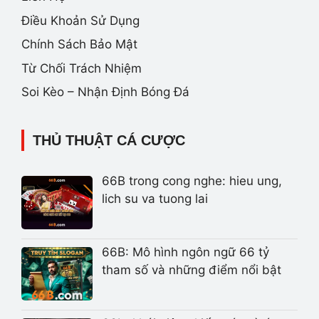
Điều Khoản Sử Dụng
Chính Sách Bảo Mật
Từ Chối Trách Nhiệm
Soi Kèo – Nhận Định Bóng Đá
THỦ THUẬT CÁ CƯỢC
66B trong cong nghe: hieu ung,
lich su va tuong lai
66B: Mô hình ngôn ngữ 66 tỷ
tham số và những điểm nổi bật