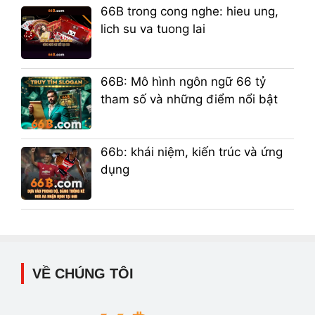
66B trong cong nghe: hieu ung,
lich su va tuong lai
66B: Mô hình ngôn ngữ 66 tỷ
tham số và những điểm nổi bật
66b: khái niệm, kiến trúc và ứng
dụng
VỀ CHÚNG TÔI