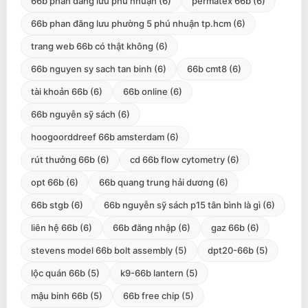
66b phan đăng lưu phú nhuận (6)
permatex 66b (6)
66b phan đăng lưu phường 5 phú nhuận tp.hcm (6)
trang web 66b có thật không (6)
66b nguyen sy sach tan binh (6)
66b cmt8 (6)
tài khoản 66b (6)
66b online (6)
66b nguyễn sỹ sách (6)
hoogoorddreef 66b amsterdam (6)
rút thưởng 66b (6)
cd 66b flow cytometry (6)
opt 66b (6)
66b quang trung hải dương (6)
66b stgb (6)
66b nguyễn sỹ sách p15 tân bình là gì (6)
liên hệ 66b (6)
66b đăng nhập (6)
gaz 66b (6)
stevens model 66b bolt assembly (5)
dpt20-66b (5)
lộc quán 66b (5)
k9-66b lantern (5)
mậu binh 66b (5)
66b free chip (5)