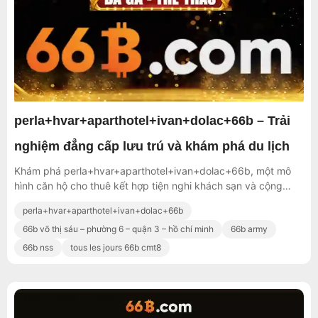
perla+hvar+aparthotel+ivan+dolac+66b – Trải
nghiệm đẳng cấp lưu trú và khám phá du lịch
Khám phá perla+hvar+aparthotel+ivan+dolac+66b, một mô
hình căn hộ cho thuê kết hợp tiện nghi khách sạn và cộng
đồng 66b. Bài viết phác thảo nguồn cảm hứng, sản phẩm và
perla+hvar+aparthotel+ivan+dolac+66b
lợi ích khi trải nghiệm[...]
66b võ thị sáu – phường 6 – quận 3 – hồ chí minh
66b army
66b nss
tous les jours 66b cmt8