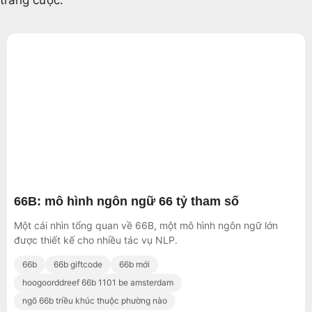
66B: mô hình ngôn ngữ 66 tỷ tham số
Một cái nhìn tổng quan về 66B, một mô hình ngôn ngữ lớn
được thiết kế cho nhiều tác vụ NLP.