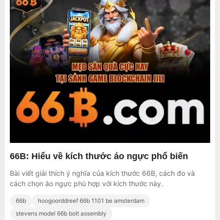
66B: Hiểu về kích thước áo ngực phổ biến
Bài viết giải thích ý nghĩa của kích thước 66B, cách đo và
cách chọn áo ngực phù hợp với kích thước này.
66b
hoogoorddreef 66b 1101 be amsterdam
stevens model 66b bolt assembly