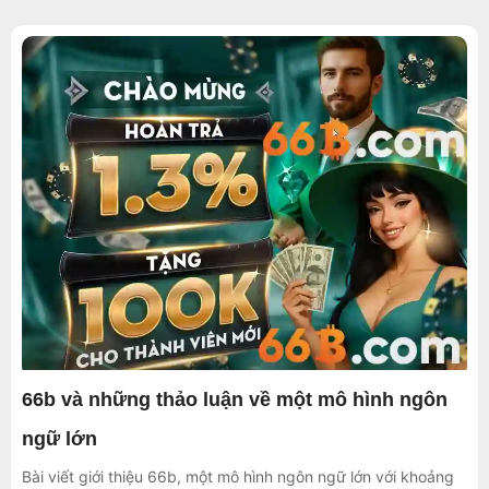
66b và những thảo luận về một mô hình ngôn
ngữ lớn
Bài viết giới thiệu 66b, một mô hình ngôn ngữ lớn với khoảng