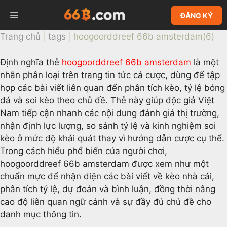
Chuyển
MENU
ĐĂNG KÝ
đến
nội
Trang chủ
|
tags
|
hoogoorddreef 66b amsterdam(6)
dung
Định nghĩa thẻ
hoogoorddreef 66b amsterdam
là một
nhãn phân loại trên trang tin tức cá cược, dùng để tập
hợp các bài viết liên quan đến phân tích kèo, tỷ lệ bóng
đá và soi kèo theo chủ đề. Thẻ này giúp độc giả Việt
Nam tiếp cận nhanh các nội dung đánh giá thị trường,
nhận định lực lượng, so sánh tỷ lệ và kinh nghiệm soi
kèo ở mức độ khái quát thay vì hướng dẫn cược cụ thể.
Trong cách hiểu phổ biến của người chơi,
hoogoorddreef 66b amsterdam được xem như một
chuẩn mực để nhận diện các bài viết về kèo nhà cái,
phân tích tỷ lệ, dự đoán và bình luận, đồng thời nâng
cao độ liên quan ngữ cảnh và sự đầy đủ chủ đề cho
danh mục thông tin.