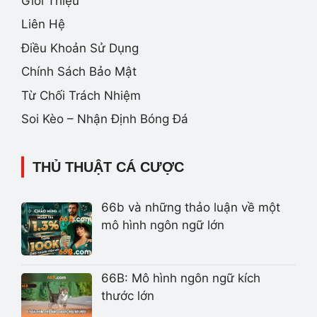
Giới Thiệu
Liên Hệ
Điều Khoản Sử Dụng
Chính Sách Bảo Mật
Từ Chối Trách Nhiệm
Soi Kèo – Nhận Định Bóng Đá
THỦ THUẬT CÁ CƯỢC
66b và những thảo luận về một
mô hình ngôn ngữ lớn
66B: Mô hình ngôn ngữ kích
thước lớn