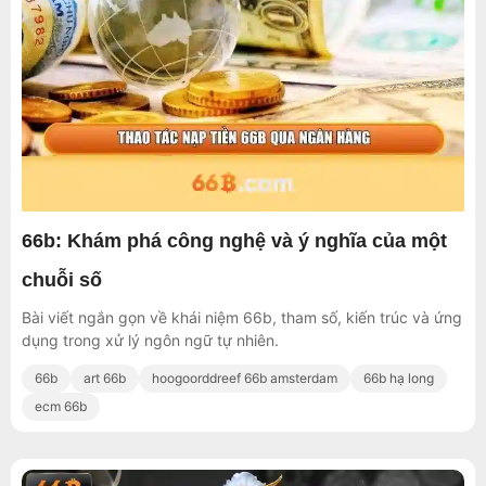
66b: Khám phá công nghệ và ý nghĩa của một
chuỗi số
Bài viết ngắn gọn về khái niệm 66b, tham số, kiến trúc và ứng
dụng trong xử lý ngôn ngữ tự nhiên.
66b
art 66b
hoogoorddreef 66b amsterdam
66b hạ long
ecm 66b