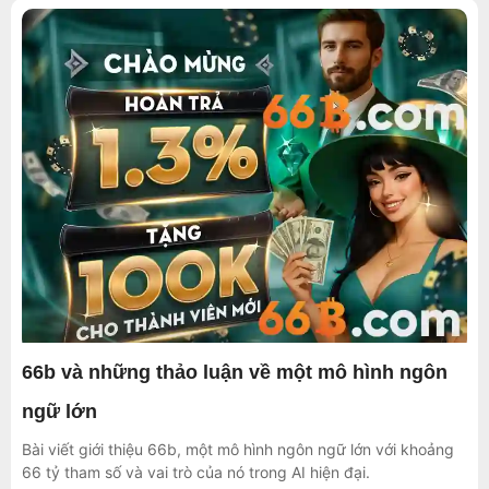
66b và những thảo luận về một mô hình ngôn
ngữ lớn
Bài viết giới thiệu 66b, một mô hình ngôn ngữ lớn với khoảng
66 tỷ tham số và vai trò của nó trong AI hiện đại.