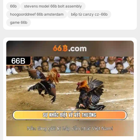
66b
stevens model 66b bolt assembly
hoogoorddreef 66b amsterdam
bếp từ canzy cz-66b
game 66b