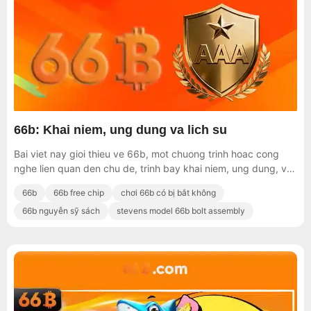
66b: Khai niem, ung dung va lich su
Bai viet nay gioi thieu ve 66b, mot chuong trinh hoac cong
nghe lien quan den chu de, trinh bay khai niem, ung dung, va
lich su cua 66b.
66b
66b free chip
chơi 66b có bị bắt không
66b nguyễn sỹ sách
stevens model 66b bolt assembly