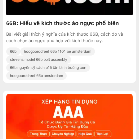
66B: Hiểu về kích thước áo ngực phổ biến
Bài viết giải thích ý nghĩa của kích thước 66B, cách đo và
cách chọn áo ngực phù hợp với kích thước này.
66b
hoogoorddreef 66b 1101 be amsterdam
stevens model 66b bolt assembly
66b nguyễn sỹ sách p15 tân bình trường con
hoogoorddreef 66b amsterdam