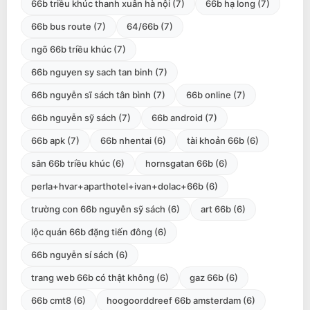
66b triều khúc thanh xuân hà nội (7)
66b hạ long (7)
66b bus route (7)
64/66b (7)
ngõ 66b triều khúc (7)
66b nguyen sy sach tan binh (7)
66b nguyễn sĩ sách tân bình (7)
66b online (7)
66b nguyễn sỹ sách (7)
66b android (7)
66b apk (7)
66b nhentai (6)
tài khoản 66b (6)
sân 66b triều khúc (6)
hornsgatan 66b (6)
perla+hvar+aparthotel+ivan+dolac+66b (6)
trường con 66b nguyễn sỹ sách (6)
art 66b (6)
lộc quán 66b đặng tiến đông (6)
66b nguyễn sí sách (6)
trang web 66b có thật không (6)
gaz 66b (6)
66b cmt8 (6)
hoogoorddreef 66b amsterdam (6)