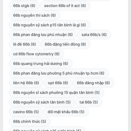
66b stgb (6)
section 66b of it act (6)
66b nguyễn thi sách (6)
66b nguyễn sỹ sách p15 tân bình là gì (6)
66b phan đăng lưu phú nhuận (6)
sata 66b/s (6)
lô đề 66b (6)
66b đặng tiến đông (6)
cd 66b flow cytometry (6)
66b quang trung hải dương (6)
66b phan đăng lưu phường 5 phú nhuận tp.hcm (6)
liên hệ 66b (6)
opt 66b (6)
66b đăng nhập (6)
66b nguyễn sĩ sách phường 15 quận tân bình (5)
66b nguyễn sỹ sách tân bình (5)
tai 66b (5)
casino 66b (5)
đổi mật khẩu 66b (5)
66b chính thức (5)