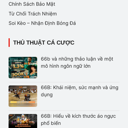
Chính Sách Bảo Mật
Từ Chối Trách Nhiệm
Soi Kèo – Nhận Định Bóng Đá
THỦ THUẬT CÁ CƯỢC
66b và những thảo luận về một
mô hình ngôn ngữ lớn
66B: Khái niệm, sức mạnh và ứng
dụng
66B: Hiểu về kích thước áo ngực
phổ biến