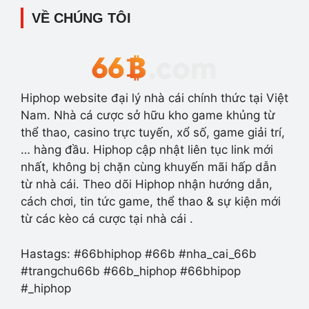
VỀ CHÚNG TÔI
Hiphop website đại lý nhà cái chính thức tại Việt
Nam. Nhà cá cược sở hữu kho game khủng từ
thể thao, casino trực tuyến, xổ số, game giải trí,
… hàng đầu. Hiphop cập nhật liên tục link mới
nhất, không bị chặn cùng khuyến mãi hấp dẫn
từ nhà cái. Theo dõi Hiphop nhận hướng dẫn,
cách chơi, tin tức game, thể thao & sự kiện mới
từ các kèo cá cược tại nhà cái .
Hastags: #66bhiphop #66b #nha_cai_66b
#trangchu66b #66b_hiphop #66bhipop
#_hiphop