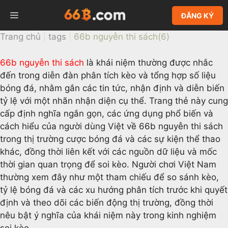
Chuyển
MENU
ĐĂNG KÝ
đến
nội
Trang chủ
|
tags
|
66b nguyễn thi sách(6)
dung
66b nguyễn thi sách
là khái niệm thường được nhắc
đến trong diễn đàn phân tích kèo và tổng hợp số liệu
bóng đá, nhằm gắn các tin tức, nhận định và diễn biến
tỷ lệ với một nhãn nhận diện cụ thể. Trang thẻ này cung
cấp định nghĩa ngắn gọn, các ứng dụng phổ biến và
cách hiểu của người dùng Việt về 66b nguyễn thi sách
trong thị trường cược bóng đá và các sự kiện thể thao
khác, đồng thời liên kết với các nguồn dữ liệu và mốc
thời gian quan trọng để soi kèo. Người chơi Việt Nam
thường xem đây như một tham chiếu để so sánh kèo,
tỷ lệ bóng đá và các xu hướng phân tích trước khi quyết
định và theo dõi các biến động thị trường, đồng thời
nêu bật ý nghĩa của khái niệm này trong kinh nghiệm
soi kèo.