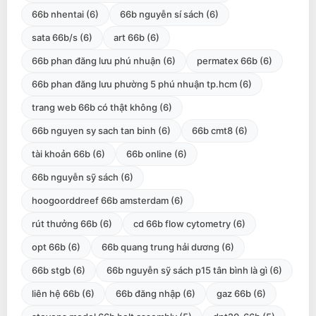
66b nhentai (6)
66b nguyễn sí sách (6)
sata 66b/s (6)
art 66b (6)
66b phan đăng lưu phú nhuận (6)
permatex 66b (6)
66b phan đăng lưu phường 5 phú nhuận tp.hcm (6)
trang web 66b có thật không (6)
66b nguyen sy sach tan binh (6)
66b cmt8 (6)
tài khoản 66b (6)
66b online (6)
66b nguyễn sỹ sách (6)
hoogoorddreef 66b amsterdam (6)
rút thưởng 66b (6)
cd 66b flow cytometry (6)
opt 66b (6)
66b quang trung hải dương (6)
66b stgb (6)
66b nguyễn sỹ sách p15 tân bình là gì (6)
liên hệ 66b (6)
66b đăng nhập (6)
gaz 66b (6)