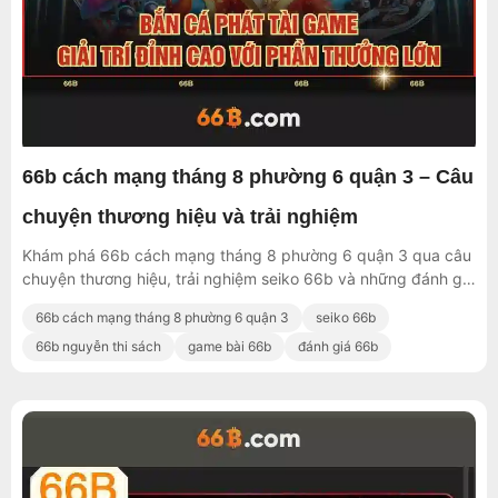
66b cách mạng tháng 8 phường 6 quận 3 – Câu
chuyện thương hiệu và trải nghiệm
Khám phá 66b cách mạng tháng 8 phường 6 quận 3 qua câu
chuyện thương hiệu, trải nghiệm seiko 66b và những đánh giá
66b. Bài viết hướng tới hiểu rõ nguồn gốc, sản phẩm và cộng
66b cách mạng tháng 8 phường 6 quận 3
seiko 66b
đồng, kèm ví dụ thực[...]
66b nguyễn thi sách
game bài 66b
đánh giá 66b