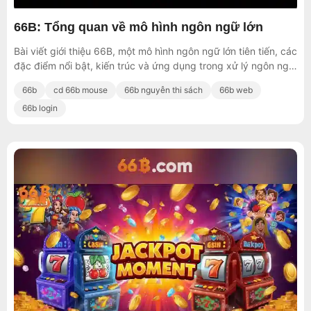
66B: Tổng quan về mô hình ngôn ngữ lớn
Bài viết giới thiệu 66B, một mô hình ngôn ngữ lớn tiên tiến, các
đặc điểm nổi bật, kiến trúc và ứng dụng trong xử lý ngôn ngữ
tự nhiên.
66b
cd 66b mouse
66b nguyễn thi sách
66b web
66b login