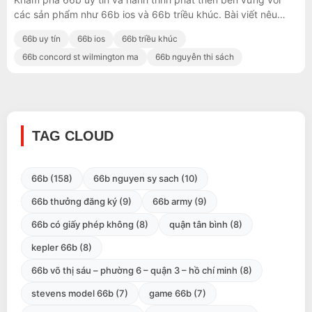
các sản phẩm như 66b ios và 66b triều khúc. Bài viết nêu
nguồn gốc, trải nghiệm tại 66b concord st wilmington ma và
66b uy tín
66b ios
66b triều khúc
66b nguyễn thi sách,[...]
66b concord st wilmington ma
66b nguyễn thi sách
TAG CLOUD
66b (158)
66b nguyen sy sach (10)
66b thưởng đăng ký (9)
66b army (9)
66b có giấy phép không (8)
quận tân bình (8)
kepler 66b (8)
66b võ thị sáu – phường 6 – quận 3 – hồ chí minh (8)
stevens model 66b (7)
game 66b (7)