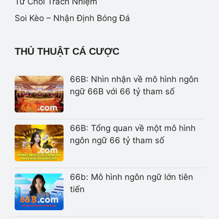
Từ Chối Trách Nhiệm
Soi Kèo – Nhận Định Bóng Đá
THỦ THUẬT CÁ CƯỢC
66B: Nhìn nhận về mô hình ngôn
ngữ 66B với 66 tỷ tham số
66B: Tổng quan về một mô hình
ngôn ngữ 66 tỷ tham số
66b: Mô hình ngôn ngữ lớn tiên
tiến