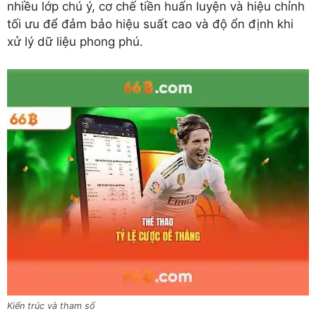
nhiều lớp chú ý, cơ chế tiền huấn luyện và hiệu chỉnh
tối ưu để đảm bảo hiệu suất cao và độ ổn định khi
xử lý dữ liệu phong phú.
Kiến trúc và tham số