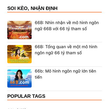
SOI KÈO, NHẬN ĐỊNH
66B: Nhìn nhận về mô hình ngôn
ngữ 66B với 66 tỷ tham số
66B: Tổng quan về một mô hình
ngôn ngữ 66 tỷ tham số
66b: Mô hình ngôn ngữ lớn tiên
tiến
POPULAR TAGS