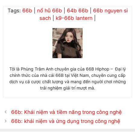
Tags:
66b
|
nổ hũ 66b
|
64b 66b
|
66b nguyen si
sach
|
k9-66b lantern
|
Tôi là Phùng Trâm Anh chuyên gia của 66B Hiphop – Đại lý
chính thức của nhà cái 66B tại Việt Nam, chuyên cung cấp
dịch vụ cá cược chất lượng và mang đến người chơi những
trải nghiệm giải trí mượt mà.
66b: Khái niệm và tiềm năng trong công nghệ
66b: khái niệm và ứng dụng trong công nghệ