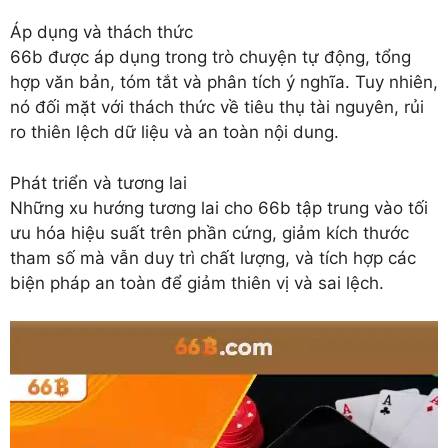
Áp dụng và thách thức
66b được áp dụng trong trò chuyện tự động, tổng
hợp văn bản, tóm tắt và phân tích ý nghĩa. Tuy nhiên,
nó đối mặt với thách thức về tiêu thụ tài nguyên, rủi
ro thiên lệch dữ liệu và an toàn nội dung.
Phát triển và tương lai
Những xu hướng tương lai cho 66b tập trung vào tối
ưu hóa hiệu suất trên phần cứng, giảm kích thước
tham số mà vẫn duy trì chất lượng, và tích hợp các
biện pháp an toàn để giảm thiên vị và sai lệch.