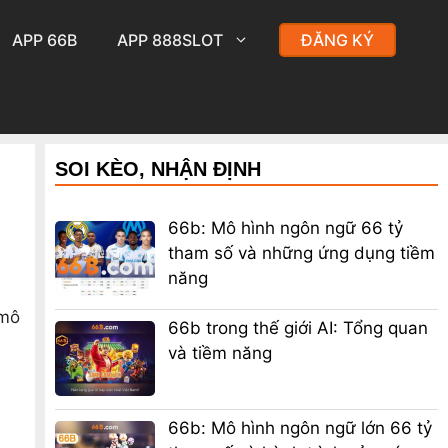
APP 66B
APP 888SLOT
ĐĂNG KÝ
SOI KÈO, NHẬN ĐỊNH
66b: Mô hình ngôn ngữ 66 tỷ
tham số và những ứng dụng tiềm
năng
 mô
66b trong thế giới AI: Tổng quan
và tiềm năng
66b: Mô hình ngôn ngữ lớn 66 tỷ