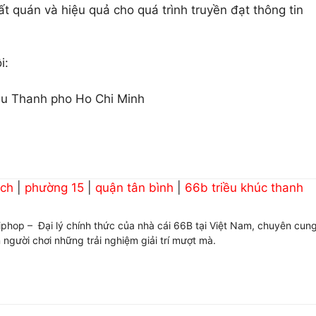
ất quán và hiệu quả cho quá trình truyền đạt thông tin
ôi:
u Thanh pho Ho Chi Minh
ách
|
phường 15
|
quận tân bình
|
66b triều khúc thanh
phop – Đại lý chính thức của nhà cái 66B tại Việt Nam, chuyên cun
người chơi những trải nghiệm giải trí mượt mà.