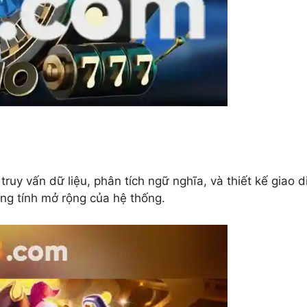
ruy vấn dữ liệu, phân tích ngữ nghĩa, và thiết kế giao d
ăng tính mở rộng của hệ thống.