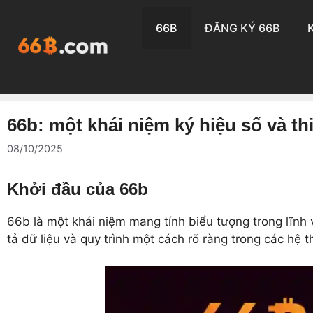
Chuyển
đến
66B
ĐĂNG KÝ 66B
nội
dung
66b: một khái niệm ký hiệu số và th
08/10/2025
Khởi đầu của 66b
66b là một khái niệm mang tính biểu tượng trong lĩnh
tả dữ liệu và quy trình một cách rõ ràng trong các hệ 