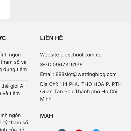
ỢC
LIÊN HỆ
ình ngôn
Website:oldschool.com.co
 tham số và
SĐT: 0967316136
g dụng tiềm
Email:
888slot@wettingblog.com
Địa Chỉ: 114 PHU THO HOA P. PTH
thế giới AI:
Quan Tan Phu Thanh pho Ho Chi
 và tiềm
Minh
ình ngôn
MXH
6 tỷ tham số
rình của nó