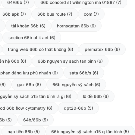
64/66b (7)
66b concord st wilmington ma 01887 (7)
66b apk (7)
66b bus route (7)
com (7)
tài khoản 66b (6)
hornsgatan 66b (6)
section 66b of it act (6)
trang web 66b có thật không (6)
permatex 66b (6)
iên hệ 66b (6)
66b nguyen sy sach tan binh (6)
phan đăng lưu phú nhuận (6)
sata 66b/s (6)
(6)
gaz 66b (6)
66b nguyễn sỹ sách (6)
guyễn sỹ sách p15 tân bình là gì (6)
lô đề 66b (6)
cd 66b flow cytometry (6)
dpt20-66b (5)
6b (5)
64b/66b (5)
nạp tiền 66b (5)
66b nguyễn sỹ sách p15 q tân bình (5)