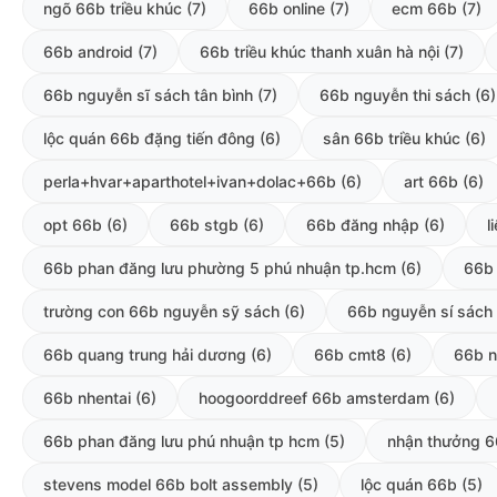
ngõ 66b triều khúc (7)
66b online (7)
ecm 66b (7)
66b android (7)
66b triều khúc thanh xuân hà nội (7)
66b nguyễn sĩ sách tân bình (7)
66b nguyễn thi sách (6)
lộc quán 66b đặng tiến đông (6)
sân 66b triều khúc (6)
perla+hvar+aparthotel+ivan+dolac+66b (6)
art 66b (6)
opt 66b (6)
66b stgb (6)
66b đăng nhập (6)
l
66b phan đăng lưu phường 5 phú nhuận tp.hcm (6)
66b 
trường con 66b nguyễn sỹ sách (6)
66b nguyễn sí sách 
66b quang trung hải dương (6)
66b cmt8 (6)
66b n
66b nhentai (6)
hoogoorddreef 66b amsterdam (6)
66b phan đăng lưu phú nhuận tp hcm (5)
nhận thưởng 6
stevens model 66b bolt assembly (5)
lộc quán 66b (5)