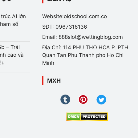
trúc AI lớn
Website:oldschool.com.co
 tham số
SĐT: 0967316136
Email:
888slot@wettingblog.com
b – Trải
Địa Chỉ: 114 PHU THO HOA P. PTH
nh cao và
Quan Tan Phu Thanh pho Ho Chi
ệu
Minh
MXH