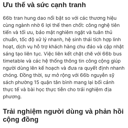
Ưu thế và sức cạnh tranh
66b tran hung dao nổi bật so với các thương hiệu
cùng ngành nhờ 6 lợi thế then chốt: công nghệ tiên
tiến và tối ưu, bảo mật nghiêm ngặt và tuân thủ
chuẩn, tốc độ xử lý nhanh, hệ sinh thái tích hợp linh
hoạt, dịch vụ hỗ trợ khách hàng chu đáo và cập nhật
sáng tạo liên tục. Việc liên kết chặt chẽ với 66b bus
timetable và các hệ thống thông tin công cộng giúp
người dùng lên kế hoạch và đưa ra quyết định nhanh
chóng. Đồng thời, sự mở rộng với 66b nguyễn sỹ
sách phường 15 quận tân bình mang lại bối cảnh
thực tế và bài học thực tiễn cho trải nghiệm địa
phương.
Trải nghiệm người dùng và phản hồi
cộng đồng