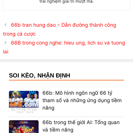
trải nghiệm giải trí mượt mà.
66b tran hung dao – Dẫn đường thành công
trong cá cược
66B trong cong nghe: hieu ung, lich su va tuong
lai
SOI KÈO, NHẬN ĐỊNH
66b: Mô hình ngôn ngữ 66 tỷ
tham số và những ứng dụng tiềm
năng
66b trong thế giới AI: Tổng quan
và tiềm năng