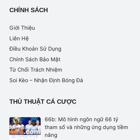
CHÍNH SÁCH
Giới Thiệu
Liên Hệ
Điều Khoản Sử Dụng
Chính Sách Bảo Mật
Từ Chối Trách Nhiệm
Soi Kèo – Nhận Định Bóng Đá
THỦ THUẬT CÁ CƯỢC
66b: Mô hình ngôn ngữ 66 tỷ
tham số và những ứng dụng tiềm
năng