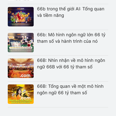
66b trong thế giới AI: Tổng quan
và tiềm năng
66b: Mô hình ngôn ngữ lớn 66 tỷ
tham số và hành trình của nó
66B: Nhìn nhận về mô hình ngôn
ngữ 66B với 66 tỷ tham số
66B: Tổng quan về một mô hình
ngôn ngữ 66 tỷ tham số