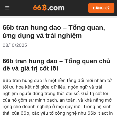
Chuyển
MENU
ĐĂNG KÝ
đến
nội
dung
66b tran hung dao – Tổng quan,
ứng dụng và trải nghiệm
08/10/2025
66b tran hung dao – Tổng quan chủ
đề và giá trị cốt lõi
66b tran hung dao là một nền tảng đổi mới nhắm tới
tối ưu hóa kết nối giữa dữ liệu, ngôn ngữ và trải
nghiệm người dùng trong thời đại số. Giá trị cốt lõi
của nó gồm sự minh bạch, an toàn, và khả năng mở
rộng cho doanh nghiệp ở mọi quy mô. Trong hệ sinh
thái của 66b, các yếu tố công nghệ như 66b it act in