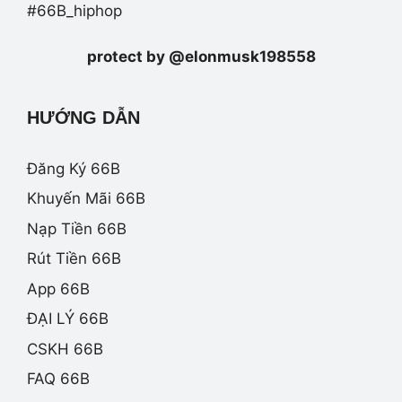
#66B_hiphop
protect by @elonmusk198558
HƯỚNG DẪN
Đăng Ký 66B
Khuyến Mãi 66B
Nạp Tiền 66B
Rút Tiền 66B
App 66B
ĐẠI LÝ 66B
CSKH 66B
FAQ 66B