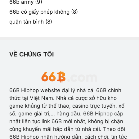
66b army (9)
66b có giấy phép không (8)
quận tân bình (8)
VỀ CHÚNG TÔI
66B Hiphop website đại lý nhà cái 66B chính
thức tại Việt Nam. Nhà cá cược sở hữu kho
game khủng từ thể thao, casino trực tuyến, xổ
số, game giải trí,… hàng đầu. 66B Hiphop cập
nhật liên tục link 66B mới nhất, không bị chặn
cùng khuyến mãi hấp dẫn từ nhà cái. Theo dõi
66B Hiphop nhận hướng dẫn, cách chơi, tin tức