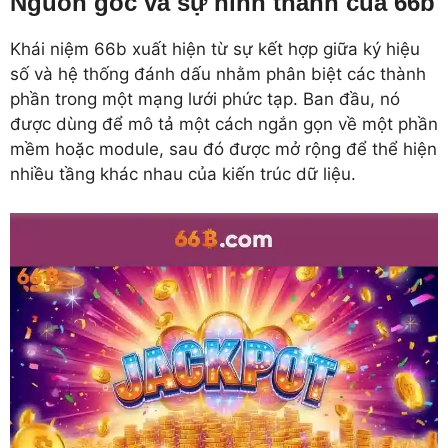
Nguồn gốc và sự hình thành của 66b
Khái niệm 66b xuất hiện từ sự kết hợp giữa ký hiệu
số và hệ thống đánh dấu nhằm phân biệt các thành
phần trong một mạng lưới phức tạp. Ban đầu, nó
được dùng để mô tả một cách ngắn gọn về một phần
mềm hoặc module, sau đó được mở rộng để thể hiện
nhiều tầng khác nhau của kiến trúc dữ liệu.