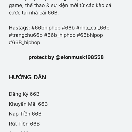
game, thể thao & sự kiện mới từ các kèo cá
cược tại nhà cái 66B.
Hastags: #66bhiphop #66b #nha_cai_66b
#trangchu66b #66b_hiphop #66bhipop
#66B_hiphop
protect by @elonmusk198558
HƯỚNG DẪN
Đăng Ký 66B
Khuyến Mãi 66B
Nạp Tiền 66B
Rút Tiền 66B