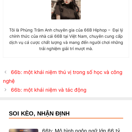
Tôi là Phùng Trâm Anh chuyên gia của 66B Hiphop – Đại lý
chính thức của nhà cái 66B tại Việt Nam, chuyên cung cấp
dịch vụ cá cược chất lượng và mang đến người chơi những
trải nghiệm giải trí mượt mà.
66b: một khái niệm thú vị trong số học và công
nghệ
66b: một khái niệm và tác động
SOI KÈO, NHẬN ĐỊNH
66b: Mô hình ngôn ngữ lớn 66 tỷ