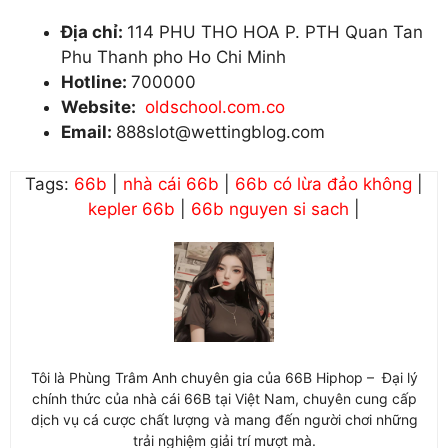
Địa chỉ:
114 PHU THO HOA P. PTH Quan Tan
Phu Thanh pho Ho Chi Minh
Hotline:
700000
Website:
oldschool.com.co
Email:
888slot@wettingblog.com
Tags:
66b
|
nhà cái 66b
|
66b có lừa đảo không
|
kepler 66b
|
66b nguyen si sach
|
Tôi là Phùng Trâm Anh chuyên gia của 66B Hiphop – Đại lý
chính thức của nhà cái 66B tại Việt Nam, chuyên cung cấp
dịch vụ cá cược chất lượng và mang đến người chơi những
trải nghiệm giải trí mượt mà.