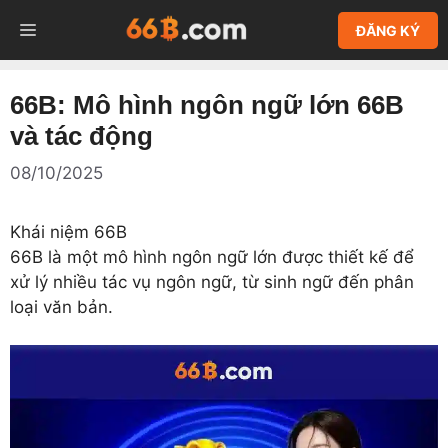
Chuyển
MENU
ĐĂNG KÝ
đến
nội
dung
66B: Mô hình ngôn ngữ lớn 66B
và tác động
08/10/2025
Khái niệm 66B
66B là một mô hình ngôn ngữ lớn được thiết kế để
xử lý nhiều tác vụ ngôn ngữ, từ sinh ngữ đến phân
loại văn bản.