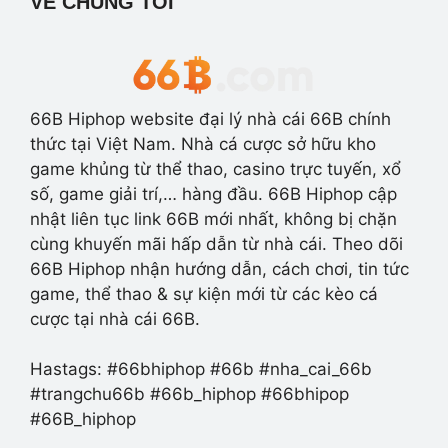
VỀ CHÚNG TÔI
66B Hiphop website đại lý nhà cái 66B chính
thức tại Việt Nam. Nhà cá cược sở hữu kho
game khủng từ thể thao, casino trực tuyến, xổ
số, game giải trí,… hàng đầu. 66B Hiphop cập
nhật liên tục link 66B mới nhất, không bị chặn
cùng khuyến mãi hấp dẫn từ nhà cái. Theo dõi
66B Hiphop nhận hướng dẫn, cách chơi, tin tức
game, thể thao & sự kiện mới từ các kèo cá
cược tại nhà cái 66B.
Hastags: #66bhiphop #66b #nha_cai_66b
#trangchu66b #66b_hiphop #66bhipop
#66B_hiphop