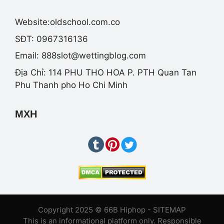
Website:oldschool.com.co
SĐT: 0967316136
Email:
888slot@wettingblog.com
Địa Chỉ: 114 PHU THO HOA P. PTH Quan Tan
Phu Thanh pho Ho Chi Minh
MXH
Copyright 2025 © 66B Hiphop -
SITEMAP
This is an informational platform only. Responsible