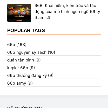
66B: Khái niệm, kiến trúc và tác
động của mô hình ngôn ngữ 66 tỷ
tham số
POPULAR TAGS
66b (163)
66b nguyen sy sach (10)
quận tân bình (9)
kepler 66b (9)
66b thưởng đăng ký (9)
66b army (9)