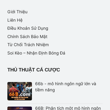
Giới Thiệu
Liên Hệ
Điều Khoản Sử Dụng
Chính Sách Bảo Mật
Từ Chối Trách Nhiệm
Soi Kèo – Nhận Định Bóng Đá
THỦ THUẬT CÁ CƯỢC
66b - mô hình ngôn ngữ lớn và
tiềm năng
66B: Phân tích một mô hình ngôn