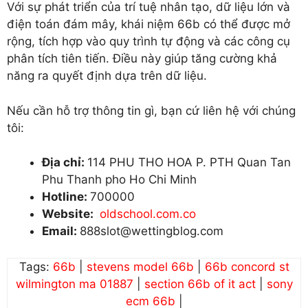
Với sự phát triển của trí tuệ nhân tạo, dữ liệu lớn và
điện toán đám mây, khái niệm 66b có thể được mở
rộng, tích hợp vào quy trình tự động và các công cụ
phân tích tiên tiến. Điều này giúp tăng cường khả
năng ra quyết định dựa trên dữ liệu.
Nếu cần hỗ trợ thông tin gì, bạn cứ liên hệ với chúng
tôi:
Địa chỉ:
114 PHU THO HOA P. PTH Quan Tan
Phu Thanh pho Ho Chi Minh
Hotline:
700000
Website:
oldschool.com.co
Email:
888slot@wettingblog.com
Tags:
66b
|
stevens model 66b
|
66b concord st
wilmington ma 01887
|
section 66b of it act
|
sony
ecm 66b
|