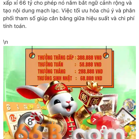
xấp xỉ 66 tỷ cho phép nó nắm bắt ngữ cảnh rộng và
tạo nội dung mạch lạc. Việc tối ưu hóa chú ý và phân
phối tham số giúp cân bằng giữa hiệu suất và chi phí
tính toán.
\n