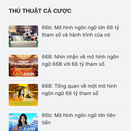
THỦ THUẬT CÁ CƯỢC
66b: Mô hình ngôn ngữ lớn 66 tỷ
tham số và hành trình của nó
66B: Nhìn nhận về mô hình ngôn
ngữ 66B với 66 tỷ tham số
66B: Tổng quan về một mô hình
ngôn ngữ 66 tỷ tham số
66b: Mô hình ngôn ngữ lớn tiên
tiến