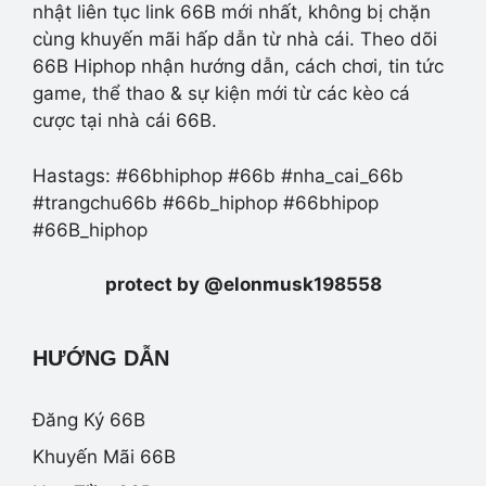
nhật liên tục link 66B mới nhất, không bị chặn
cùng khuyến mãi hấp dẫn từ nhà cái. Theo dõi
66B Hiphop nhận hướng dẫn, cách chơi, tin tức
game, thể thao & sự kiện mới từ các kèo cá
cược tại nhà cái 66B.
Hastags: #66bhiphop #66b #nha_cai_66b
#trangchu66b #66b_hiphop #66bhipop
#66B_hiphop
protect by @elonmusk198558
HƯỚNG DẪN
Đăng Ký 66B
Khuyến Mãi 66B