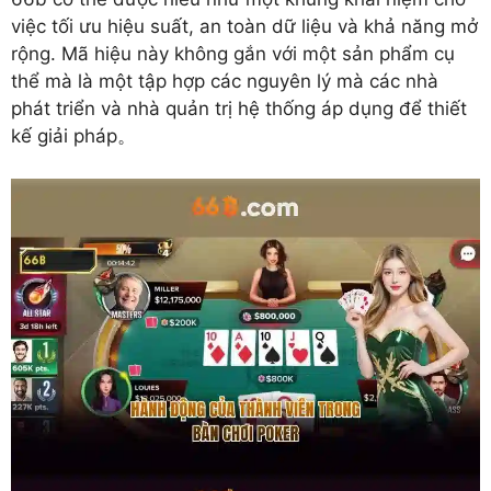
việc tối ưu hiệu suất, an toàn dữ liệu và khả năng mở
rộng. Mã hiệu này không gắn với một sản phẩm cụ
thể mà là một tập hợp các nguyên lý mà các nhà
phát triển và nhà quản trị hệ thống áp dụng để thiết
kế giải pháp。