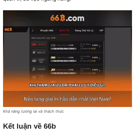
Khả năng tương lai và thách thức
Kết luận về 66b