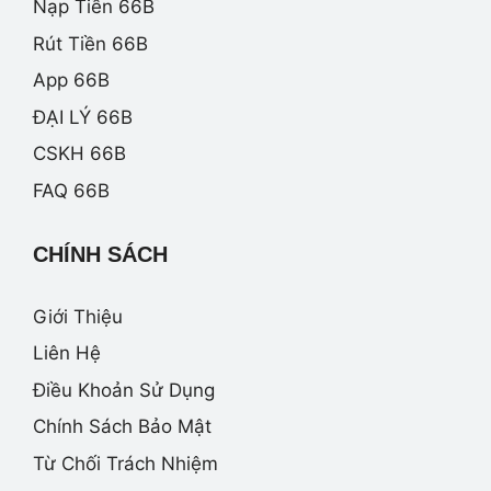
Nạp Tiền 66B
Rút Tiền 66B
App 66B
ĐẠI LÝ 66B
CSKH 66B
FAQ 66B
CHÍNH SÁCH
Giới Thiệu
Liên Hệ
Điều Khoản Sử Dụng
Chính Sách Bảo Mật
Từ Chối Trách Nhiệm