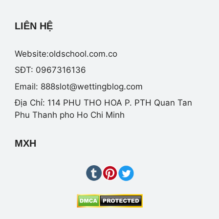
LIÊN HỆ
Website:oldschool.com.co
SĐT: 0967316136
Email:
888slot@wettingblog.com
Địa Chỉ: 114 PHU THO HOA P. PTH Quan Tan
Phu Thanh pho Ho Chi Minh
MXH