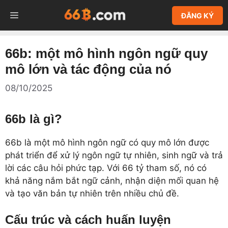
Chuyển
MENU
ĐĂNG KÝ
đến
nội
dung
66b: một mô hình ngôn ngữ quy
mô lớn và tác động của nó
08/10/2025
66b là gì?
66b là một mô hình ngôn ngữ có quy mô lớn được
phát triển để xử lý ngôn ngữ tự nhiên, sinh ngữ và trả
lời các câu hỏi phức tạp. Với 66 tỷ tham số, nó có
khả năng nắm bắt ngữ cảnh, nhận diện mối quan hệ
và tạo văn bản tự nhiên trên nhiều chủ đề.
Cấu trúc và cách huấn luyện