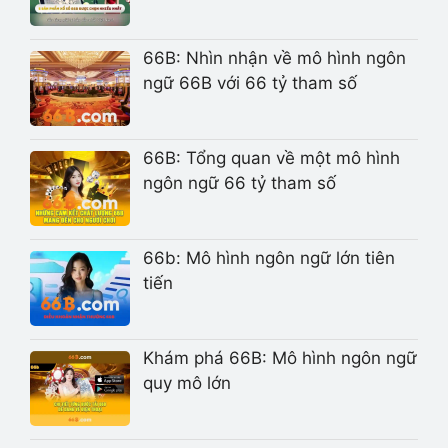
66B: Nhìn nhận về mô hình ngôn
ngữ 66B với 66 tỷ tham số
66B: Tổng quan về một mô hình
ngôn ngữ 66 tỷ tham số
66b: Mô hình ngôn ngữ lớn tiên
tiến
Khám phá 66B: Mô hình ngôn ngữ
quy mô lớn