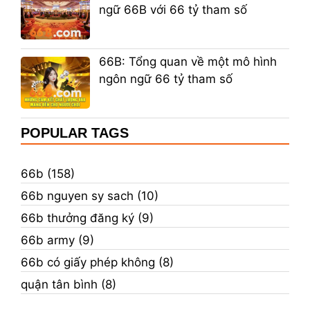
ngữ 66B với 66 tỷ tham số
66B: Tổng quan về một mô hình
ngôn ngữ 66 tỷ tham số
POPULAR TAGS
66b (158)
66b nguyen sy sach (10)
66b thưởng đăng ký (9)
66b army (9)
66b có giấy phép không (8)
quận tân bình (8)