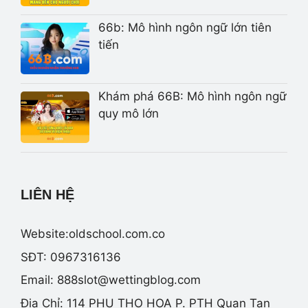
66b: Mô hình ngôn ngữ lớn tiên
tiến
Khám phá 66B: Mô hình ngôn ngữ
quy mô lớn
LIÊN HỆ
Website:oldschool.com.co
SĐT: 0967316136
Email:
888slot@wettingblog.com
Địa Chỉ: 114 PHU THO HOA P. PTH Quan Tan