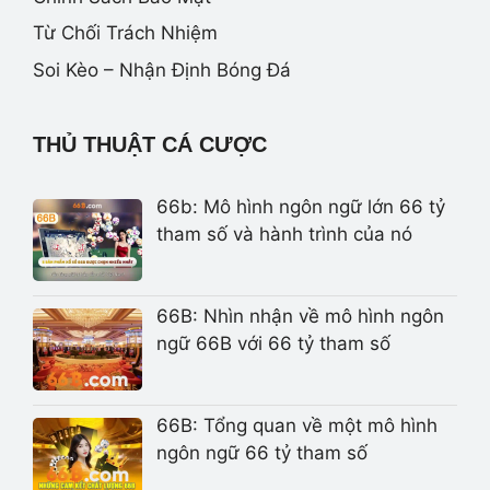
Từ Chối Trách Nhiệm
Soi Kèo – Nhận Định Bóng Đá
THỦ THUẬT CÁ CƯỢC
66b: Mô hình ngôn ngữ lớn 66 tỷ
tham số và hành trình của nó
66B: Nhìn nhận về mô hình ngôn
ngữ 66B với 66 tỷ tham số
66B: Tổng quan về một mô hình
ngôn ngữ 66 tỷ tham số