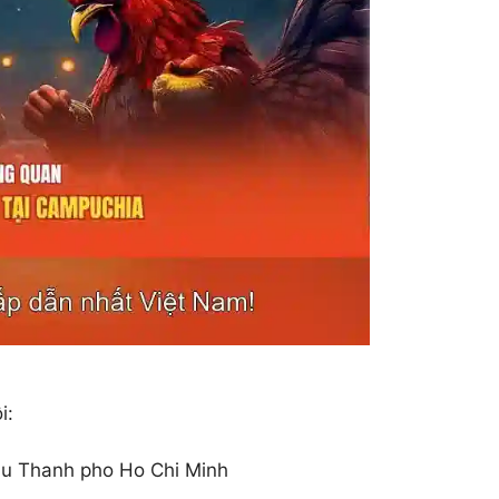
ôi:
u Thanh pho Ho Chi Minh