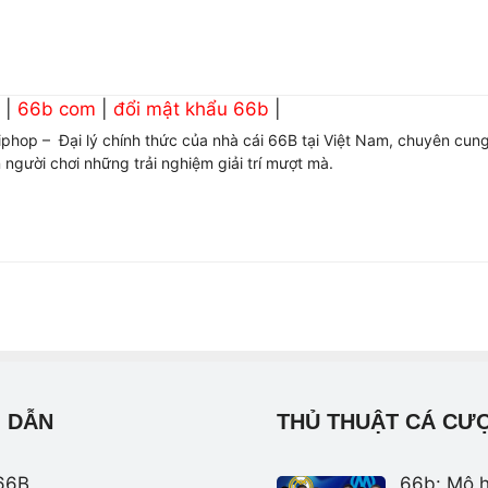
|
66b com
|
đổi mật khẩu 66b
|
phop – Đại lý chính thức của nhà cái 66B tại Việt Nam, chuyên cun
người chơi những trải nghiệm giải trí mượt mà.
 DẪN
THỦ THUẬT CÁ CƯ
66B
66b: Mô h