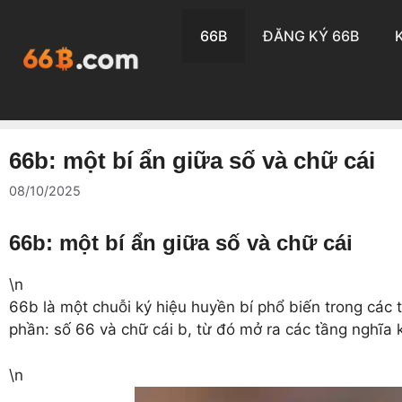
Chuyển
đến
66B
ĐĂNG KÝ 66B
nội
dung
66b: một bí ẩn giữa số và chữ cái
08/10/2025
66b: một bí ẩn giữa số và chữ cái
\n
66b là một chuỗi ký hiệu huyền bí phổ biến trong các t
phần: số 66 và chữ cái b, từ đó mở ra các tầng nghĩa 
\n