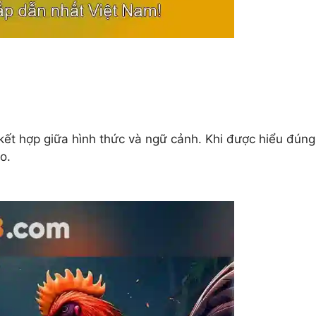
kết hợp giữa hình thức và ngữ cảnh. Khi được hiểu đúng
o.