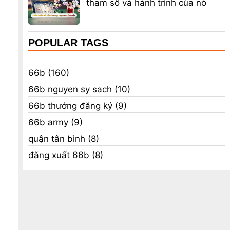
tham số và hành trình của nó
POPULAR TAGS
66b (160)
66b nguyen sy sach (10)
66b thưởng đăng ký (9)
66b army (9)
quận tân bình (8)
đăng xuất 66b (8)