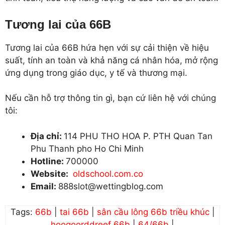
Tương lai của 66B
Tương lai của 66B hứa hẹn với sự cải thiện về hiệu
suất, tính an toàn và khả năng cá nhân hóa, mở rộng
ứng dụng trong giáo dục, y tế và thương mại.
Nếu cần hỗ trợ thông tin gì, bạn cứ liên hệ với chúng
tôi:
Địa chỉ:
114 PHU THO HOA P. PTH Quan Tan
Phu Thanh pho Ho Chi Minh
Hotline:
700000
Website:
oldschool.com.co
Email:
888slot@wettingblog.com
Tags:
66b
|
tai 66b
|
sân cầu lông 66b triều khúc
|
hoogoorddreef 66b
|
64/66b
|