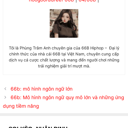
Tôi là Phùng Trâm Anh chuyên gia của 66B Hiphop – Đại lý
chính thức của nhà cái 66B tại Việt Nam, chuyên cung cấp
dịch vụ cá cược chất lượng và mang đến người chơi những
trải nghiệm giải trí mượt mà.
66b: mô hình ngôn ngữ lớn
66b: Mô hình ngôn ngữ quy mô lớn và những ứng
dụng tiềm năng