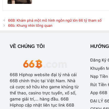
66B: Khám phá một mô hình ngôn ngữ lớn 66 tỷ tham số
66b: Khung nhìn tổng quan
VỀ CHÚNG TÔI
HƯỚNG
Đăng Ký 
Khuyến M
66B Hiphop website đại lý nhà cái
Nạp Tiền
66B chính thức tại Việt Nam. Nhà
Rút Tiền
cá cược sở hữu kho game khủng từ
App 66B
thể thao, casino trực tuyến, xổ số,
game giải trí,… hàng đầu. 66B
ĐẠI LÝ 6
Hiphop cập nhật liên tục link 66B