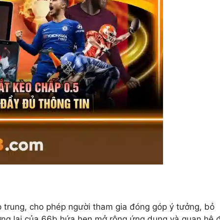
ập trung, cho phép người tham gia đóng góp ý tưởng, bỏ
Tương lai của 66b hứa hẹn mở rộng ứng dụng và quan hệ 