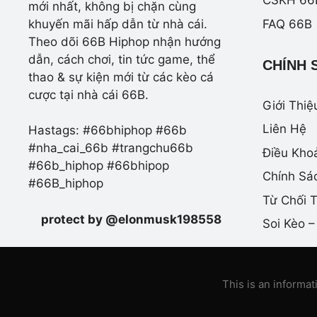
CSKH 66
mới nhất, không bị chặn cùng
FAQ 66B
khuyến mãi hấp dẫn từ nhà cái.
Theo dõi 66B Hiphop nhận hướng
dẫn, cách chơi, tin tức game, thể
CHÍNH 
thao & sự kiện mới từ các kèo cá
cược tại nhà cái 66B.
Giới Thiệ
Liên Hệ
Hastags: #66bhiphop #66b
#nha_cai_66b #trangchu66b
Điều Kho
#66b_hiphop #66bhipop
Chính Sá
#66B_hiphop
Từ Chối 
protect by @elonmusk198558
Soi Kèo 
This is an informa