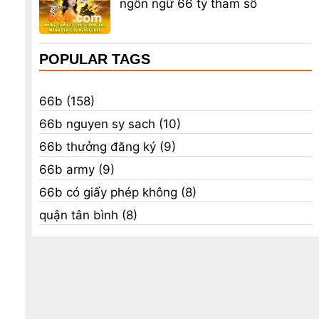
ngôn ngữ 66 tỷ tham số
POPULAR TAGS
66b (158)
66b nguyen sy sach (10)
66b thưởng đăng ký (9)
66b army (9)
66b có giấy phép không (8)
quận tân bình (8)