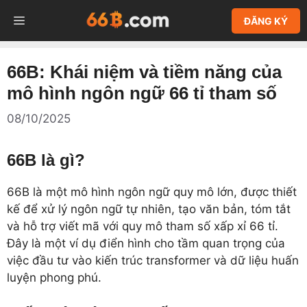
Chuyển
MENU
ĐĂNG KÝ
đến
nội
dung
66B: Khái niệm và tiềm năng của
mô hình ngôn ngữ 66 tỉ tham số
08/10/2025
66B là gì?
66B là một mô hình ngôn ngữ quy mô lớn, được thiết
kế để xử lý ngôn ngữ tự nhiên, tạo văn bản, tóm tắt
và hỗ trợ viết mã với quy mô tham số xấp xỉ 66 tỉ.
Đây là một ví dụ điển hình cho tầm quan trọng của
việc đầu tư vào kiến trúc transformer và dữ liệu huấn
luyện phong phú.