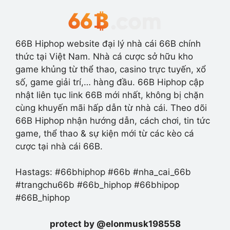
66B Hiphop website đại lý nhà cái 66B chính
thức tại Việt Nam. Nhà cá cược sở hữu kho
game khủng từ thể thao, casino trực tuyến, xổ
số, game giải trí,… hàng đầu. 66B Hiphop cập
nhật liên tục link 66B mới nhất, không bị chặn
cùng khuyến mãi hấp dẫn từ nhà cái. Theo dõi
66B Hiphop nhận hướng dẫn, cách chơi, tin tức
game, thể thao & sự kiện mới từ các kèo cá
cược tại nhà cái 66B.
Hastags: #66bhiphop #66b #nha_cai_66b
#trangchu66b #66b_hiphop #66bhipop
#66B_hiphop
protect by @elonmusk198558