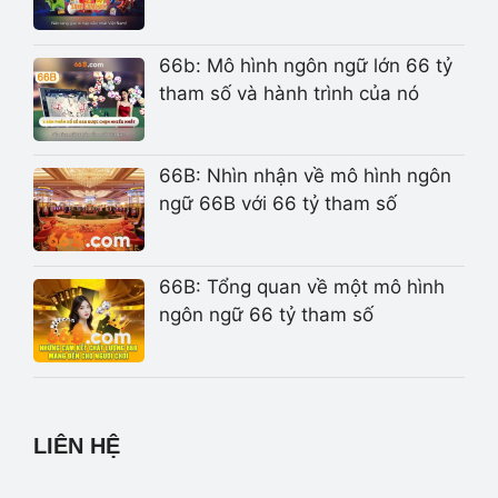
66b: Mô hình ngôn ngữ lớn 66 tỷ
tham số và hành trình của nó
66B: Nhìn nhận về mô hình ngôn
ngữ 66B với 66 tỷ tham số
66B: Tổng quan về một mô hình
ngôn ngữ 66 tỷ tham số
LIÊN HỆ