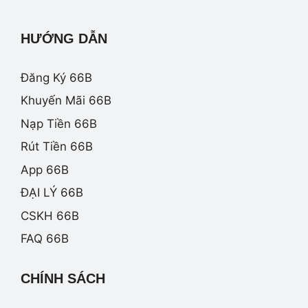
HƯỚNG DẪN
Đăng Ký 66B
Khuyến Mãi 66B
Nạp Tiền 66B
Rút Tiền 66B
App 66B
ĐẠI LÝ 66B
CSKH 66B
FAQ 66B
CHÍNH SÁCH