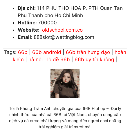
Địa chỉ:
114 PHU THO HOA P. PTH Quan Tan
Phu Thanh pho Ho Chi Minh
Hotline:
700000
Website:
oldschool.com.co
Email:
888slot@wettingblog.com
Tags:
66b
|
66b android
|
66b trần hưng đạo
|
hoàn
kiếm
|
hà nội
|
lô đề 66b
|
66b uy tín không
|
Tôi là Phùng Trâm Anh chuyên gia của 66B Hiphop – Đại lý
chính thức của nhà cái 66B tại Việt Nam, chuyên cung cấp
dịch vụ cá cược chất lượng và mang đến người chơi những
trải nghiệm giải trí mượt mà.