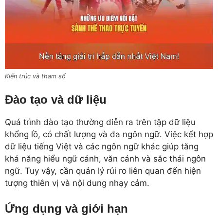
Kiến trúc và tham số
Đào tạo và dữ liệu
Quá trình đào tạo thường diễn ra trên tập dữ liệu
khổng lồ, có chất lượng và đa ngôn ngữ. Việc kết hợp
dữ liệu tiếng Việt và các ngôn ngữ khác giúp tăng
khả năng hiểu ngữ cảnh, văn cảnh và sắc thái ngôn
ngữ. Tuy vậy, cần quản lý rủi ro liên quan đến hiện
tượng thiên vị và nội dung nhạy cảm.
Ứng dụng và giới hạn