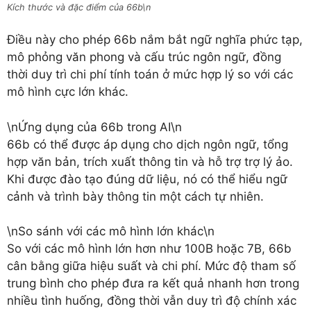
Kích thước và đặc điểm của 66b\n
Điều này cho phép 66b nắm bắt ngữ nghĩa phức tạp,
mô phỏng văn phong và cấu trúc ngôn ngữ, đồng
thời duy trì chi phí tính toán ở mức hợp lý so với các
mô hình cực lớn khác.
\n
Ứng dụng của 66b trong AI
\n
66b có thể được áp dụng cho dịch ngôn ngữ, tổng
hợp văn bản, trích xuất thông tin và hỗ trợ trợ lý ảo.
Khi được đào tạo đúng dữ liệu, nó có thể hiểu ngữ
cảnh và trình bày thông tin một cách tự nhiên.
\n
So sánh với các mô hình lớn khác
\n
So với các mô hình lớn hơn như 100B hoặc 7B, 66b
cân bằng giữa hiệu suất và chi phí. Mức độ tham số
trung bình cho phép đưa ra kết quả nhanh hơn trong
nhiều tình huống, đồng thời vẫn duy trì độ chính xác