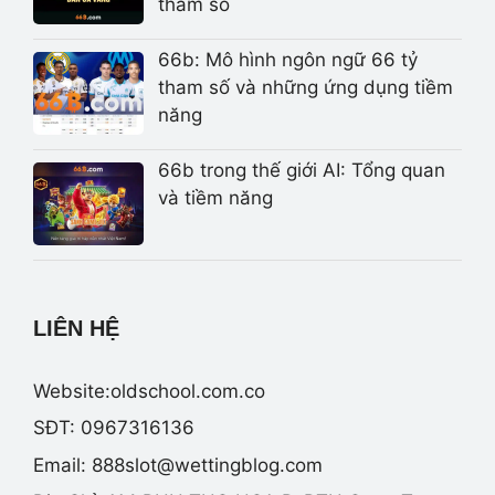
tham số
66b: Mô hình ngôn ngữ 66 tỷ
tham số và những ứng dụng tiềm
năng
66b trong thế giới AI: Tổng quan
và tiềm năng
LIÊN HỆ
Website:oldschool.com.co
SĐT: 0967316136
Email:
888slot@wettingblog.com