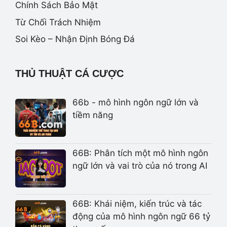
Chính Sách Bảo Mật
Từ Chối Trách Nhiệm
Soi Kèo – Nhận Định Bóng Đá
THỦ THUẬT CÁ CƯỢC
66b - mô hình ngôn ngữ lớn và
tiềm năng
66B: Phân tích một mô hình ngôn
ngữ lớn và vai trò của nó trong AI
66B: Khái niệm, kiến trúc và tác
động của mô hình ngôn ngữ 66 tỷ