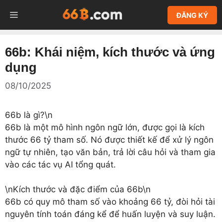
Chuyển
MENU
ĐĂNG KÝ
đến
nội
dung
66b: Khái niệm, kích thước và ứng
dụng
08/10/2025
66b là gì?
\n
66b là một mô hình ngôn ngữ lớn, được gọi là kích
thước 66 tỷ tham số. Nó được thiết kế để xử lý ngôn
ngữ tự nhiên, tạo văn bản, trả lời câu hỏi và tham gia
vào các tác vụ AI tổng quát.
\n
Kích thước và đặc điểm của 66b
\n
66b có quy mô tham số vào khoảng 66 tỷ, đòi hỏi tài
nguyên tính toán đáng kể để huấn luyện và suy luận.