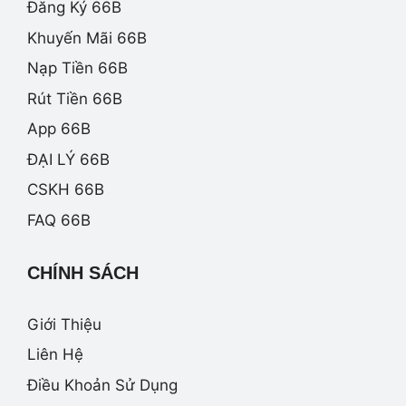
Đăng Ký 66B
Khuyến Mãi 66B
Nạp Tiền 66B
Rút Tiền 66B
App 66B
ĐẠI LÝ 66B
CSKH 66B
FAQ 66B
CHÍNH SÁCH
Giới Thiệu
Liên Hệ
Điều Khoản Sử Dụng