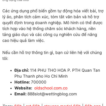
Các ứng dụng phổ biến gồm tự động hóa viết bài, trợ
lý ảo, phân tích cảm xúc, tóm tắt văn bản và hỗ trợ
quyết định trong doanh nghiệp. Mô hình có thể được
tích hợp vào hệ thống chăm sóc khách hàng, nền
tảng giáo dục và các công cụ nghiên cứu để nâng
cao hiệu quả làm việc.
Nếu cần hỗ trợ thông tin gì, bạn cứ liên hệ với chúng
tôi:
Địa chỉ:
114 PHU THO HOA P. PTH Quan Tan
Phu Thanh pho Ho Chi Minh
Hotline:
700000
Website:
oldschool.com.co
Email:
888slot@wettingblog.com