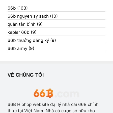
66b (163)
66b nguyen sy sach (10)
quận tân bình (9)
kepler 66b (9)
66b thưởng đăng ký (9)
66b army (9)
VỀ CHÚNG TÔI
66B Hiphop website đại lý nhà cái 66B chính
thức tại Việt Nam. Nhà cá cược sở hữu kho