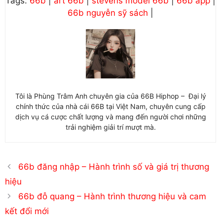
Tags:
66b
|
art 66b
|
stevens model 66b
|
66b app
|
66b nguyễn sỹ sách
|
Tôi là Phùng Trâm Anh chuyên gia của 66B Hiphop – Đại lý
chính thức của nhà cái 66B tại Việt Nam, chuyên cung cấp
dịch vụ cá cược chất lượng và mang đến người chơi những
trải nghiệm giải trí mượt mà.
66b đăng nhập – Hành trình số và giá trị thương
hiệu
66b đỗ quang – Hành trình thương hiệu và cam
kết đổi mới